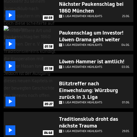
minutes,
Nächster Paukenschlag bei
38
1860 München
seconds

3. LIGA MEDIATHEK HIGHLIGHTS
25.06.
00:59
Paukenschlag um Investor!
Löwen-Drama geht weiter

3. LIGA MEDIATHEK HIGHLIGHTS
04.06.
01:18
Löwen-Hammer ist amtlich!

3. LIGA MEDIATHEK HIGHLIGHTS
03.06.
01:18
Blitztreffer nach
Einwechslung: Würzburg
zurück in 3. Liga

3. LIGA MEDIATHEK HIGHLIGHTS
01.06.
05:27
Traditionsklub droht das
nächste Trauma

3. LIGA MEDIATHEK HIGHLIGHTS
29.05.
04:46