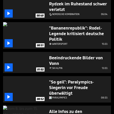
1
Rydzek im Ruhestand schwer
minute,
verletzt
11

seconds
NORDISCHE KOMBINATION
06.04.

00:49
"Bananenrepublik": Rodel-
Legende kritisiert deutsche
Politik

WINTERSPORT
15.03.

00:51
Beeindruckende Bilder von
Vonn

SKI ALPIN
13.03.

01:02
"So geil": Paralympics-
Siegerin vor Freude
überwältigt

PARALYMPICS
08.03.
00:52
Alle Infos zu den