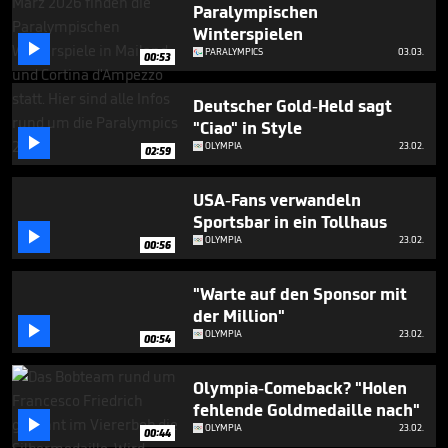
Paralympischen
Winterspielen

PARALYMPICS
03.03.
00:53
Deutscher Gold-Held sagt
"Ciao" in Style

OLYMPIA
23.02.
02:59
USA-Fans verwandeln
Sportsbar in ein Tollhaus

OLYMPIA
23.02.
00:56
"Warte auf den Sponsor mit
der Million"

OLYMPIA
23.02.
00:54
Olympia-Comeback? "Holen
fehlende Goldmedaille nach"

OLYMPIA
23.02.
00:44