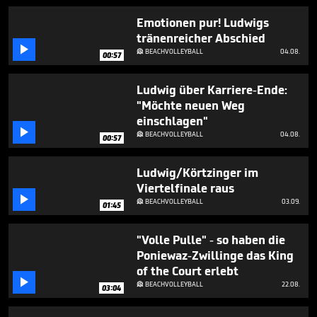
2
minutes,
Emotionen pur! Ludwigs
7
tränenreicher Abschied
seconds

BEACHVOLLEYBALL
04.08.

00:57
Ludwig über Karriere-Ende:
"Möchte neuen Weg
einschlagen"

BEACHVOLLEYBALL
04.08.

00:57
Ludwig/Körtzinger im
Viertelfinale raus

BEACHVOLLEYBALL
03.09.

01:45
"Volle Pulle" - so haben die
Poniewaz-Zwillinge das King
of the Court erlebt

BEACHVOLLEYBALL
22.08.

03:04