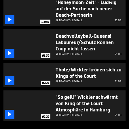
"Honeymoon-Zeit" - Ludwig
auf der Suche nach neuer
Beach-Partnerin

BEACHVOLLEYBALL
22.08.

03:04
Beachvolleyball-Queens!
Laboureur/Schulz können
Coup nicht fassen

BEACHVOLLEYBALL
21.08.

01:32
Thole/Wickler krönen sich zu
Kings of the Court

BEACHVOLLEYBALL
21.08.

02:24
"So geil!" Wickler schwärmt
von King of the Court-
Atmosphäre in Hamburg

BEACHVOLLEYBALL
21.08.

02:24