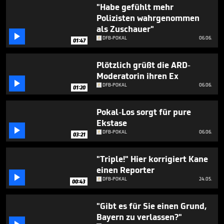
47
"Habe gefühlt mehr
seconds
Polizisten wahrgenommen
als Zuschauer"

DFB-POKAL
06.06.
01:47
Plötzlich grüßt die ARD-
Moderatorin ihren Ex

DFB-POKAL
06.06.
01:20
Pokal-Los sorgt für pure
Ekstase

DFB-POKAL
06.06.
03:21
"Triple!" Hier korrigiert Kane
einen Reporter

DFB-POKAL
24.05.
00:43
"Gibt es für Sie einen Grund,
Bayern zu verlassen?"