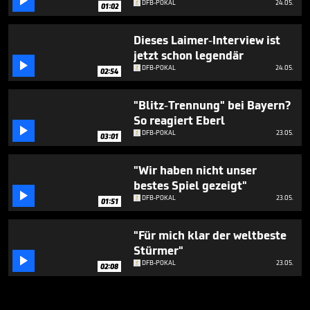

DFB-POKAL
24.05.
01:02
Dieses Laimer-Interview ist
jetzt schon legendär

DFB-POKAL
24.05.
02:54
"Blitz-Trennung" bei Bayern?
So reagiert Eberl

DFB-POKAL
23.05.
03:01
"Wir haben nicht unser
bestes Spiel gezeigt"

DFB-POKAL
23.05.
01:51
"Für mich klar der weltbeste
Stürmer"

DFB-POKAL
23.05.
02:08