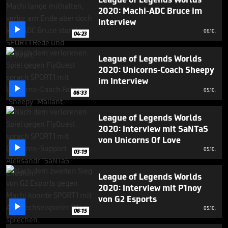
minutes,
2020: Machi-ADC Bruce im
24
seconds
Interview

06.10.
04:23
League of Legends Worlds
2020: Unicorns-Coach Sheepy
im Interview

05.10.
06:33
League of Legends Worlds
2020: Interview mit SaNTaS
von Unicorns Of Love

05.10.
03:19
League of Legends Worlds
2020: Interview mit P1noy
von G2 Esports

05.10.
06:15