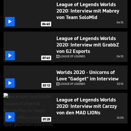
League of Legends Worlds
2020: Interview mit Mabrey
von Team SoloMid

04.10.
04:45
League of Legends Worlds
2020: Interview mit GrabbZ
von G2 Esports

LEAGUE OF LEGENDS
04.10.
07:45
Worlds 2020 - Unicorns of
Love "Gadget" im Interview

LEAGUE OF LEGENDS
03.10.
03:12
League of Legends Worlds
2020: Interview mit Carzzy
von den MAD LIONs

25.09.
01:29