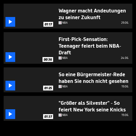
Wagner macht Andeutungen
zu seiner Zukunft

NBA
29.06.
01:17
First-Pick-Sensation:
Teenager feiert beim NBA-
Draft

NBA
24.06.
00:36
So eine Bürgermeister-Rede
haben Sie noch nicht gesehen

NBA
19.06.
01:25
"Größer als Silvester" - So
feiert New York seine Knicks

NBA
19.06.
01:37