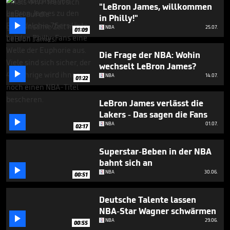
seconds
"LeBron James, willkommen
in Philly!"

NBA
25.07.
01:09
Die Frage der NBA: Wohin
wechselt LeBron James?

NBA
14.07.
01:22
LeBron James verlässt die
Lakers - Das sagen die Fans

NBA
01.07.
02:17
Superstar-Beben in der NBA
bahnt sich an

NBA
30.06.
00:51
Deutsche Talente lassen
NBA-Star Wagner schwärmen

NBA
29.06.
00:55