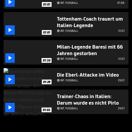

INT. FUSSBALL
01.08.

01:01
Tottenham-Coach trauert um
Italien-Legende

INT. FUSSBALL
31.07.

01:01
Milan-Legende Baresi mit 66
Jahren gestorben

INT. FUSSBALL
31.07.

01:30
Die Eberl-Attacke im Video

INT. FUSSBALL
29.07.

01:29
Trainer-Chaos in Italien:
Darum wurde es nicht Pirlo

INT. FUSSBALL
29.07.

01:03