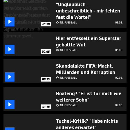
3
"Unglaublich -
minutes,
unbeschreiblich - mir fehlen
6
fast die Worte!"
seconds

INT. FUSSBALL
06.08.

01:20
Hier entfesselt ein Superstar
geballte Wut

INT. FUSSBALL
05.08.

00:46
Skandalakte FIFA: Macht,
Milliarden und Korruption

INT. FUSSBALL
02.08.

08:25
Boateng? "Er ist für mich wie
weiterer Sohn"

INT. FUSSBALL
02.08.

01:18
Tuchel-Kritik? "Habe nichts
anderes erwartet"