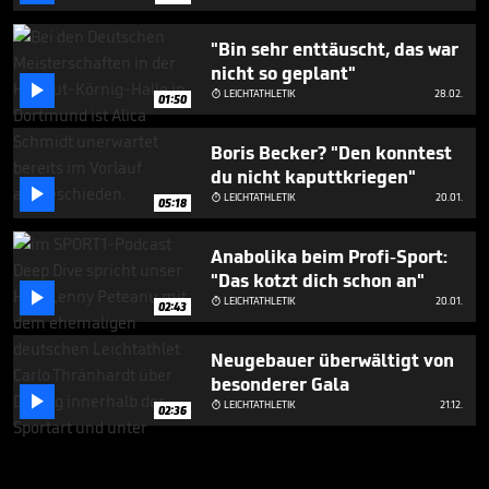
"Bin sehr enttäuscht, das war
nicht so geplant"

LEICHTATHLETIK
28.02.

01:50
Boris Becker? "Den konntest
du nicht kaputtkriegen"

LEICHTATHLETIK
20.01.

05:18
Anabolika beim Profi-Sport:
"Das kotzt dich schon an"

LEICHTATHLETIK
20.01.

02:43
Neugebauer überwältigt von
besonderer Gala

LEICHTATHLETIK
21.12.

02:36