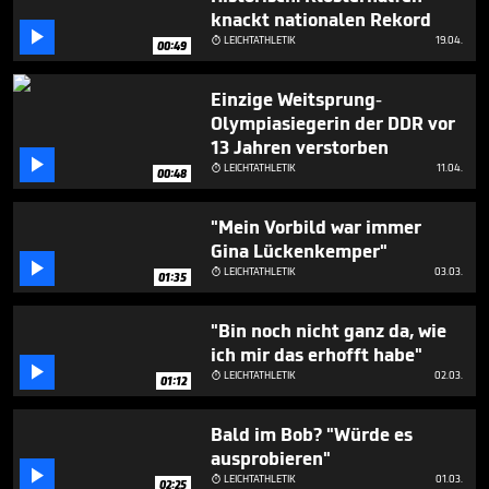
minute,
knackt nationalen Rekord
33

seconds
LEICHTATHLETIK
19.04.

00:49
Einzige Weitsprung-
Olympiasiegerin der DDR vor
13 Jahren verstorben

LEICHTATHLETIK
11.04.

00:48
"Mein Vorbild war immer
Gina Lückenkemper"

LEICHTATHLETIK
03.03.

01:35
"Bin noch nicht ganz da, wie
ich mir das erhofft habe"

LEICHTATHLETIK
02.03.

01:12
Bald im Bob? "Würde es
ausprobieren"

LEICHTATHLETIK
01.03.

02:25