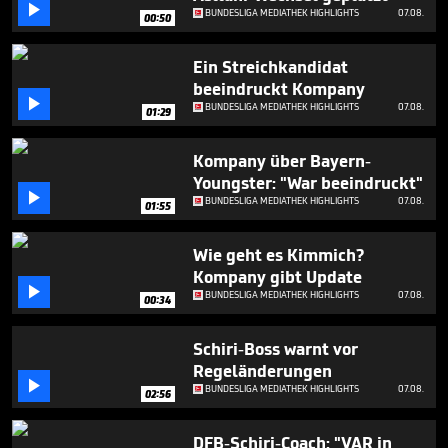
minute,

BUNDESLIGA MEDIATHEK HIGHLIGHTS
07.08.
00:50
57
seconds
Ein Streichkandidat
beeindruckt Kompany

BUNDESLIGA MEDIATHEK HIGHLIGHTS
07.08.
01:29
Kompany über Bayern-
Youngster: "War beeindruckt"

BUNDESLIGA MEDIATHEK HIGHLIGHTS
07.08.
01:55
Wie geht es Kimmich?
Kompany gibt Update

BUNDESLIGA MEDIATHEK HIGHLIGHTS
07.08.
00:34
Schiri-Boss warnt vor
Regeländerungen

BUNDESLIGA MEDIATHEK HIGHLIGHTS
07.08.
02:56
DFB-Schiri-Coach: "VAR in