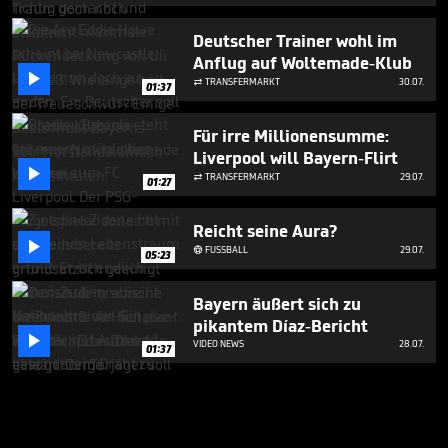
Deutscher Trainer wohl im
Anflug auf Woltemade-Klub

TRANSFERMARKT
30.07.

01:37
Für irre Millionensumme:
Liverpool will Bayern-Flirt

TRANSFERMARKT
29.07.

01:27
Reicht seine Aura?

FUSSBALL
29.07.

05:23
Bayern äußert sich zu
pikantem Díaz-Bericht

VIDEO NEWS
28.07.
01:37