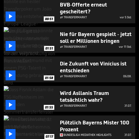
49
BVB-Offerte erneut
seconds
gescheitert?

TRANSFERMARKT
vor 5 Std.

00:51
Nie für Bayern gespielt - jetzt
soll er Millionen bringen

TRANSFERMARKT
vor 11 Std.

01:51
Die Zukunft von Vinícius ist
entschieden

TRANSFERMARKT
06.08.

01:58
Wird Asllanis Traum
tatsächlich wahr?

TRANSFERMARKT
31.07.

01:55
Plötzlich Bayerns Mister 100
Prozent

BUNDESLIGA MEDIATHEK HIGHLIGHTS
31.07.
07:17