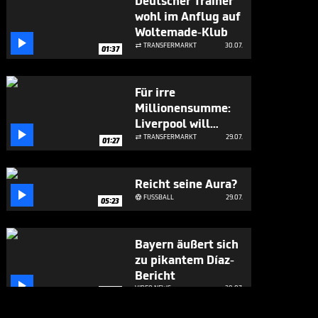
Deutscher Trainer
wohl im Anflug auf
Woltemade-Klub

TRANSFERMARKT
30.07.

01:37
Für irre
Millionensumme:
Liverpool will

Bayern-Flirt
TRANSFERMARKT
29.07.

01:27
Reicht seine Aura?

FUSSBALL
29.07.

05:23
Bayern äußert sich
zu pikantem Díaz-
Bericht

VIDEO NEWS
28.07.
01:37