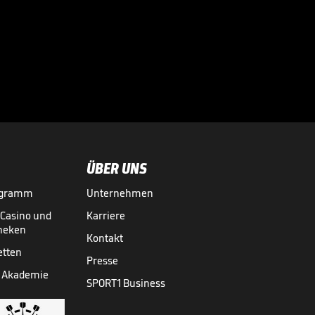
zum FC Bayern?

TRANSFERMARKT
15.07.

01:16
ÜBER UNS
ogramm
Unternehmen
-Casino und
Karriere
theken
Kontakt
etten
Presse
 Akademie
SPORT1 Business