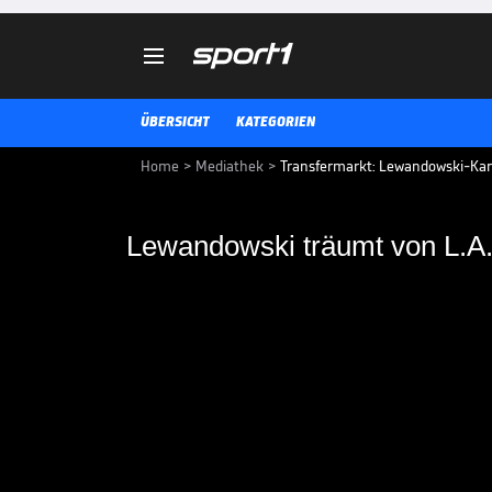

ÜBERSICHT
KATEGORIEN
Home
>
Mediathek
>
Transfermarkt: Lewandowski-Karr
Lewandowski träumt von L.A
Lewandowski träumt 
Lewandowski-Karriereende in d
weiter möglich // HSV hofft auf 
Transfer
VIDEO NEWS