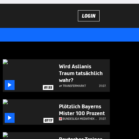
LOGIN
Wird Asllanis
Traum tatsächlich
wahr?

TRANSFERMARKT
31.07.

01:55
Plötzlich Bayerns
Mister 100 Prozent

BUNDESLIGA MEDIATHEK HIGHLIGHTS
31.07.
07:17