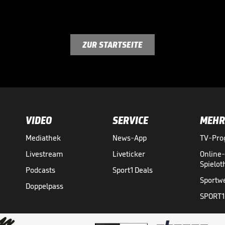
ZUR STARTSEITE
VIDEO
SERVICE
MEHR
Mediathek
News-App
TV-Pr
Livestream
Liveticker
Online
Spielo
Podcasts
Sport1 Deals
Sportw
Doppelpass
SPORT1