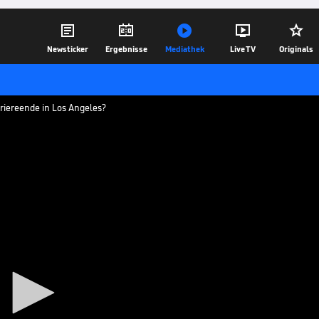





Newsticker
Ergebnisse
Mediathek
Live TV
Originals
iereende in Los Angeles?
.
von L.A.
en USA? // Hoffenheim: Wagner-Wechsel
Arp-Verbleib // Real Madrid plant Mega-
26.11.17