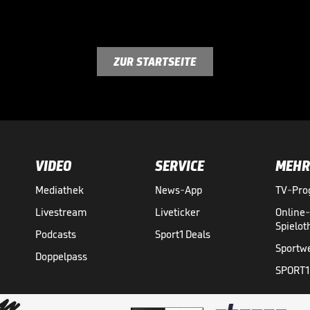
ZUR STARTSEITE
VIDEO
SERVICE
MEHR
Mediathek
News-App
TV-Pr
Livestream
Liveticker
Online
Spielo
Podcasts
Sport1 Deals
Sportw
Doppelpass
SPORT1