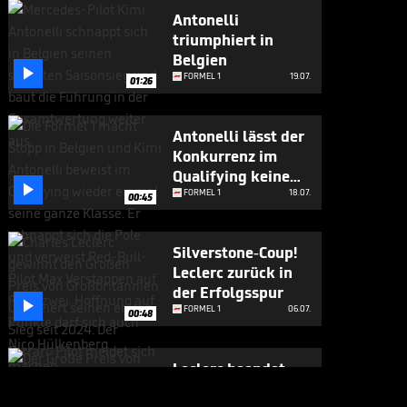
Antonelli
triumphiert in
Belgien

FORMEL 1
19.07.
01:26
Antonelli lässt der
Konkurrenz im
Qualifying keine

Chance
FORMEL 1
18.07.
00:45
Silverstone-Coup!
Leclerc zurück in
der Erfolgsspur

FORMEL 1
06.07.
00:48
Leclerc beendet
Leidenszeit -