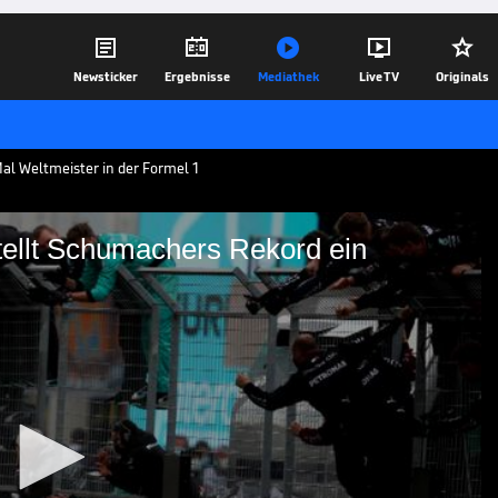





Newsticker
Ergebnisse
Mediathek
Live TV
Originals
al Weltmeister in der Formel 1
tellt Schumachers Rekord ein
milton stellt Schumachers
umacher den Titel als Rekordweltmeister
on zog durch seinen siebten Titel mit