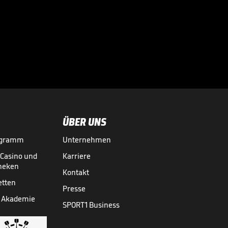
Spannung Pur vor
dem Formel-1-
Klassiker

FORMEL 1
06.06.
00:49
ÜBER UNS
ogramm
Unternehmen
-Casino und
Karriere
theken
Kontakt
etten
Presse
 Akademie
SPORT1 Business