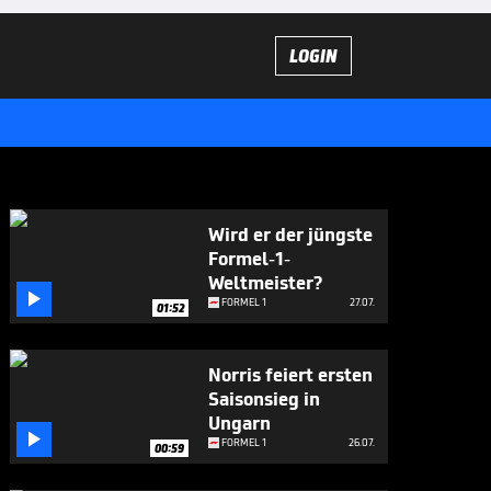
LOGIN
Wird er der jüngste
Formel-1-
Weltmeister?

FORMEL 1
27.07.
01:52
Norris feiert ersten
Saisonsieg in
Ungarn

FORMEL 1
26.07.
00:59