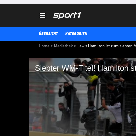

ÜBERSICHT
KATEGORIEN
Home
>
Mediathek
>
Lewis Hamilton ist zum siebten M
Siebter WM-Titel! Hamilton s
Siebter WM-Titel! Ha
Rekord ein
Ab sofort muss sich Michael Sch
der Formel 1 teilen. Lewis Hamilt
dem Deutschen gleich.