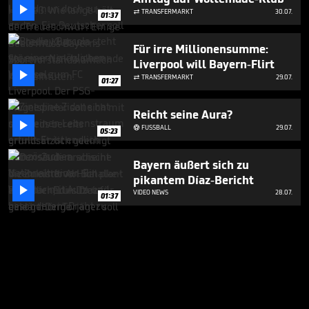

TRANSFERMARKT
30.07.

01:37
Für irre Millionensumme:
Liverpool will Bayern-Flirt

TRANSFERMARKT
29.07.

01:27
Reicht seine Aura?

FUSSBALL
29.07.

05:23
Bayern äußert sich zu
pikantem Díaz-Bericht

VIDEO NEWS
28.07.
01:37