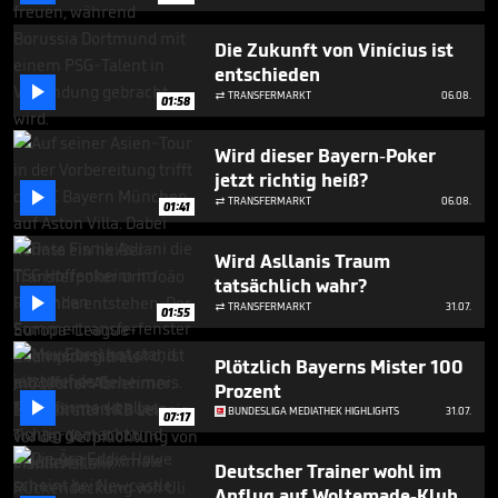
minutes,
2
seconds
Die Zukunft von Vinícius ist
entschieden

TRANSFERMARKT
06.08.

01:58
Wird dieser Bayern-Poker
jetzt richtig heiß?

TRANSFERMARKT
06.08.

01:41
Wird Asllanis Traum
tatsächlich wahr?

TRANSFERMARKT
31.07.

01:55
Plötzlich Bayerns Mister 100
Prozent

BUNDESLIGA MEDIATHEK HIGHLIGHTS
31.07.
07:17
Deutscher Trainer wohl im
Anflug auf Woltemade-Klub