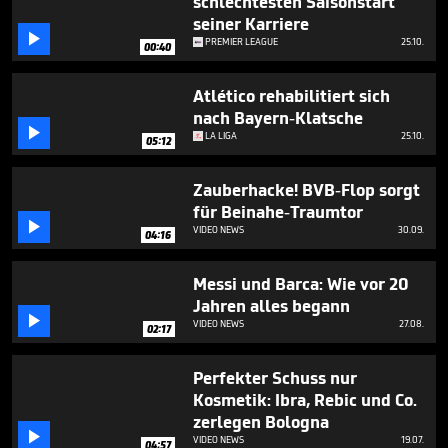
schlechtesten Saisonstart
seiner Karriere

PREMIER LEAGUE
25.10.
00:40
Atlético rehabilitiert sich
nach Bayern-Klatsche

LA LIGA
25.10.
05:12
Zauberhacke! BVB-Flop sorgt
für Beinahe-Traumtor

VIDEO NEWS
30.09.
04:16
Messi und Barca: Wie vor 20
Jahren alles begann

VIDEO NEWS
27.08.
02:17
Perfekter Schuss nur
Kosmetik: Ibra, Rebic und Co.
zerlegen Bologna

VIDEO NEWS
19.07.
04:57