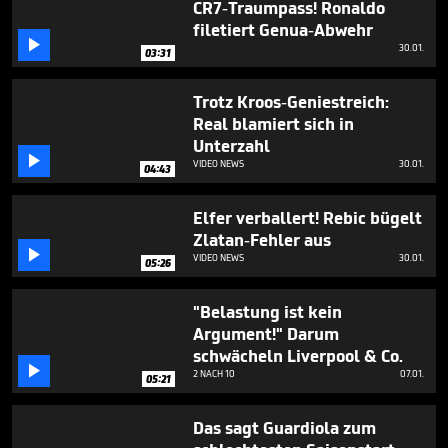
CR7-Traumpass! Ronaldo
3
minutes,
filetiert Genua-Abwehr
34

30.01.
03:31
seconds
Trotz Kroos-Geniestreich:
Real blamiert sich in
Unterzahl

VIDEO NEWS
30.01.
04:43
Elfer verballert! Rebic bügelt
Zlatan-Fehler aus

VIDEO NEWS
30.01.
05:26
"Belastung ist kein
Argument!" Darum
schwächeln Liverpool & Co.

2 NACH 10
07.01.
05:21
Das sagt Guardiola zum