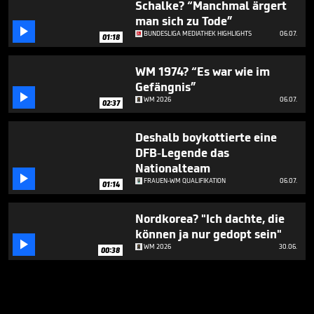
Schalke? “Manchmal ärgert
man sich zu Tode”

BUNDESLIGA MEDIATHEK HIGHLIGHTS
06.07.
01:18
WM 1974? “Es war wie im
Gefängnis”

WM 2026
06.07.
02:37
Deshalb boykottierte eine
DFB-Legende das
Nationalteam

FRAUEN-WM QUALIFIKATION
06.07.
01:14
Nordkorea? "Ich dachte, die
können ja nur gedopt sein"

WM 2026
30.06.
00:38