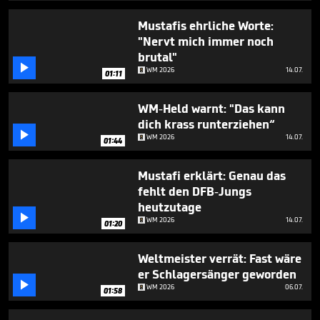
1
minute,
Mustafis ehrliche Worte:
15
"Nervt mich immer noch
seconds
brutal"

WM 2026
14.07.
01:11
WM-Held warnt: "Das kann
dich krass runterziehen“

WM 2026
14.07.
01:44
Mustafi erklärt: Genau das
fehlt den DFB-Jungs
heutzutage

WM 2026
14.07.
01:20
Weltmeister verrät: Fast wäre
er Schlagersänger geworden

WM 2026
06.07.
01:58