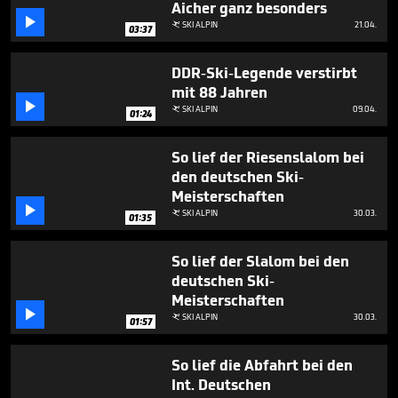
Aicher ganz besonders
1

minute,
SKI ALPIN
21.04.

03:37
34
seconds
DDR-Ski-Legende verstirbt
mit 88 Jahren

SKI ALPIN
09.04.

01:24
So lief der Riesenslalom bei
den deutschen Ski-
Meisterschaften

SKI ALPIN
30.03.

01:35
So lief der Slalom bei den
deutschen Ski-
Meisterschaften

SKI ALPIN
30.03.

01:57
So lief die Abfahrt bei den
Int. Deutschen