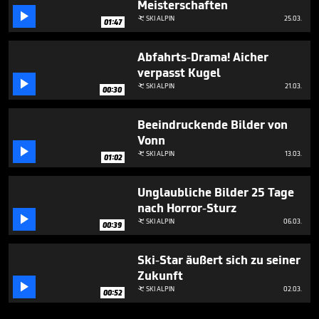
Meisterschaften

SKI ALPIN
25.03.

01:47
Abfahrts-Drama! Aicher
verpasst Kugel

SKI ALPIN
21.03.

00:30
Beeindruckende Bilder von
Vonn

SKI ALPIN
13.03.

01:02
Unglaubliche Bilder 25 Tage
nach Horror-Sturz

SKI ALPIN
06.03.

00:39
Ski-Star äußert sich zu seiner
Zukunft

SKI ALPIN
02.03.

00:52