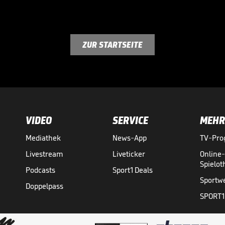
ZUR STARTSEITE
VIDEO
SERVICE
MEHR
Mediathek
News-App
TV-Pr
Livestream
Liveticker
Online
Spielo
Podcasts
Sport1 Deals
Sportw
Doppelpass
SPORT1