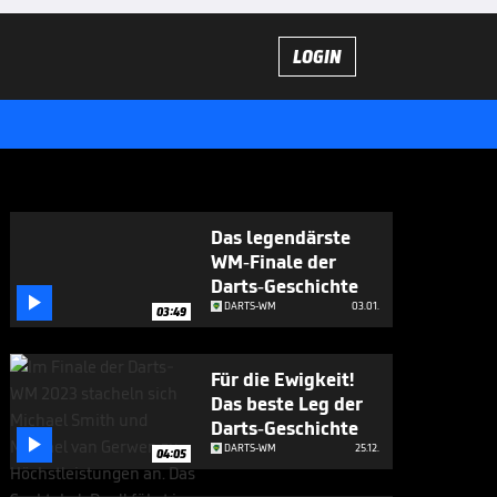
LOGIN
Das legendärste
WM-Finale der
Darts-Geschichte

DARTS-WM
03.01.
03:49
Für die Ewigkeit!
Das beste Leg der
Darts-Geschichte

DARTS-WM
25.12.
04:05