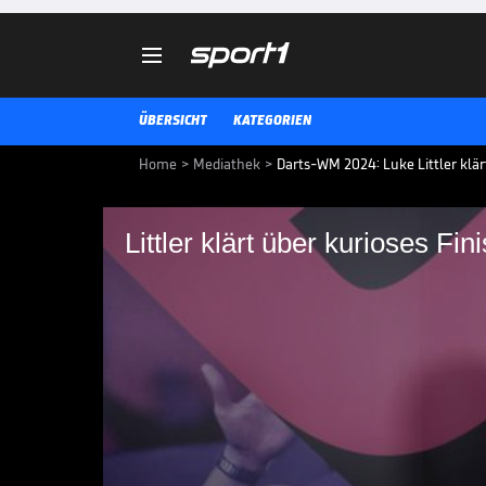

ÜBERSICHT
KATEGORIEN
Home
>
Mediathek
>
Darts-WM 2024: Luke Littler klärt
Littler klärt über kurioses Fin
Littler klärt über kur
Der 16-Jährige Luke Littler steht
Anschließend erklärt er, wie er
DARTS-WM