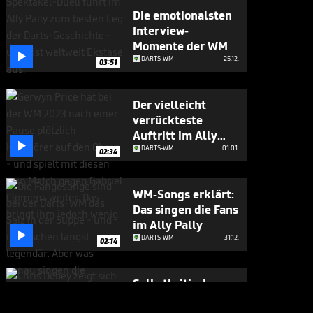
Die emotionalsten
Interview-
Momente der WM

DARTS-WM
25.12.
03:51
Der vielleicht
verrückteste
Auftritt im Ally

Pally
DARTS-WM
01.01.
02:34
WM-Songs erklärt:
Das singen die Fans
im Ally Pally

DARTS-WM
31.12.
02:14
Selbstkritische
Analyse! Deshalb