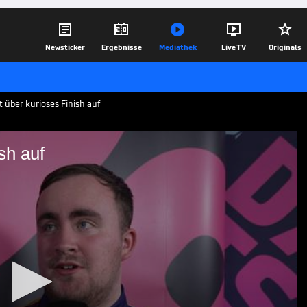





Newsticker
Ergebnisse
Mediathek
Live TV
Originals
 über kurioses Finish auf
ish auf
ioses Finish auf
 sensationell im Finale der Darts-WM.
 mit dem Druck umgeht.
02.01.24