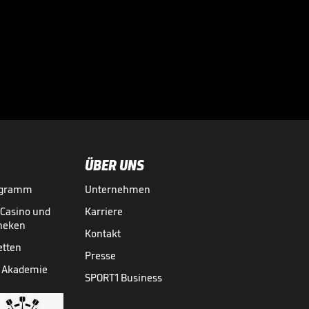
Wright-Ansage:
"Niemand sonst
hätte Luke

geschlagen"
DARTS-WM
30.12.
03:01
ÜBER UNS
ogramm
Unternehmen
-Casino und
Karriere
theken
Kontakt
etten
Presse
 Akademie
SPORT1 Business