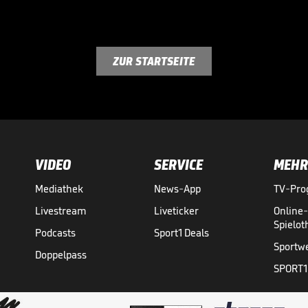
ZUR STARTSEITE
VIDEO
SERVICE
MEHR
Mediathek
News-App
TV-Pr
Livestream
Liveticker
Online
Spielo
Podcasts
Sport1 Deals
Sportw
Doppelpass
SPORT1