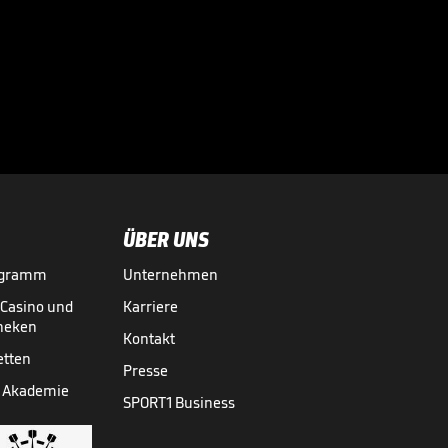
Diese Botschaft hat
der Arsenal-Coach
jetzt an die Fans

PREMIER LEAGUE
08.05.
00:54
ÜBER UNS
ogramm
Unternehmen
-Casino und
Karriere
theken
Kontakt
etten
Presse
 Akademie
SPORT1 Business