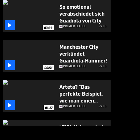
So emotional
verabschiedet sich
Guadiola von City

PREMIER LEAGUE
22.05.
03:33
Manchester City
verkündet
Guardiola-Hammer!

PREMIER LEAGUE
22.05.
00:51
Arteta? "Das
perfekte Beispiel,
wie man einen

Verein aufbaut"
PREMIER LEAGUE
22.05.
01:27
"Plötzlich passierte
das Wunder":