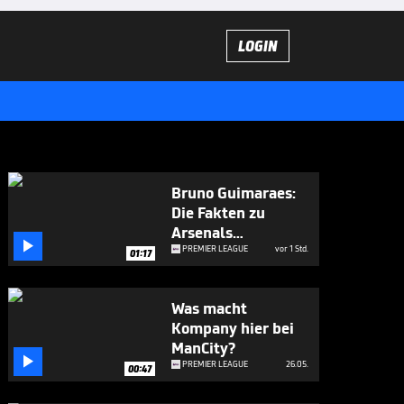
LOGIN
Bruno Guimaraes:
Die Fakten zu
Arsenals

Neuzugang
PREMIER LEAGUE
vor 1 Std.
01:17
Was macht
Kompany hier bei
ManCity?

PREMIER LEAGUE
26.05.
00:47