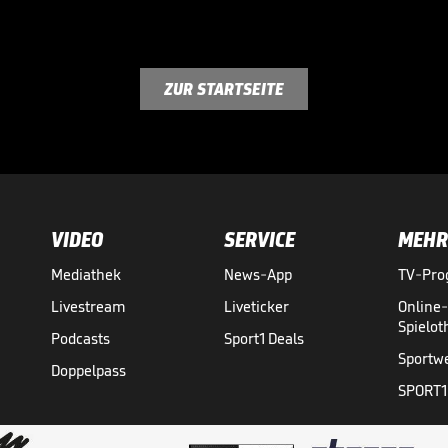
ZUR STARTSEITE
VIDEO
SERVICE
MEHR
Mediathek
News-App
TV-Pr
Livestream
Liveticker
Online
Spielo
Podcasts
Sport1 Deals
Sportw
Doppelpass
SPORT1