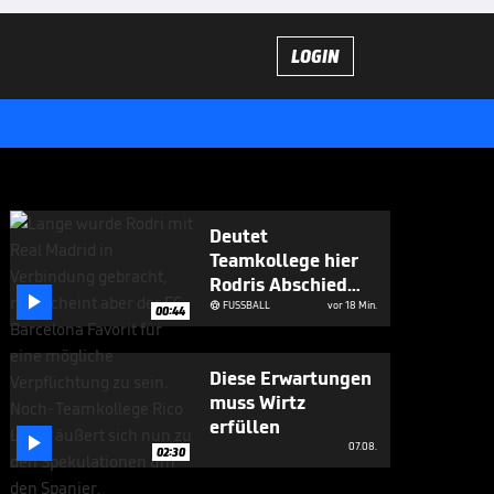
LOGIN
Deutet
Teamkollege hier
Rodris Abschied

an?
FUSSBALL
vor 18 Min.

00:44
Diese Erwartungen
muss Wirtz
erfüllen

07.08.
02:30