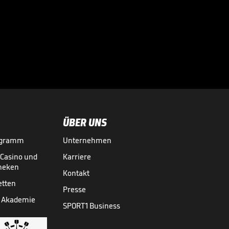
Liverpool-Legende
prophezeit Wirtz-
Durchbruch

03.08.
00:49
ÜBER UNS
ogramm
Unternehmen
-Casino und
Karriere
theken
Kontakt
etten
Presse
 Akademie
SPORT1 Business