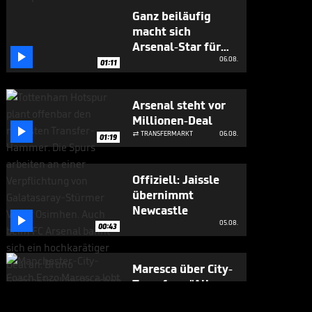
Ganz beiläufig
macht sich
Arsenal-Star für

Vini Jr. stark
06.08.
01:11
Arsenal steht vor
Millionen-Deal

TRANSFERMARKT
06.08.

01:19
Offiziell: Jaissle
übernimmt
Newcastle

05.08.
00:43
Maresca über City-
Transfers: "Alles
kann passieren"

05.08.