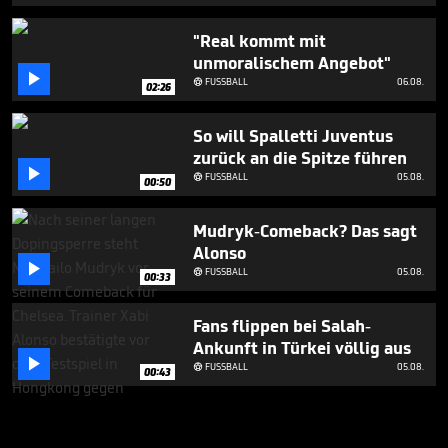
"Real kommt mit
unmoralischem Angebot"

FUSSBALL
06.08.

02:26
So will Spalletti Juventus
zurück an die Spitze führen

FUSSBALL
05.08.

00:50
Mudryk-Comeback? Das sagt
Alonso

FUSSBALL
05.08.

00:33
Fans flippen bei Salah-
Ankunft in Türkei völlig aus

FUSSBALL
05.08.

00:43