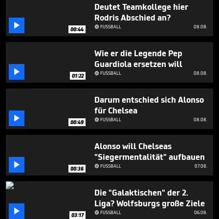
1
Deutet Teamkollege hier
minute,
Rodris Abschied an?
32

FUSSBALL
08.08.
seconds

00:44
Wie er die Legende Pep
Guardiola ersetzen will

FUSSBALL
08.08.

01:22
Darum entschied sich Alonso
für Chelsea

FUSSBALL
08.08.

00:49
Alonso will Chelseas
"Siegermentalität" aufbauen

FUSSBALL
07.08.

00:36
Die "Galaktischen" der 2.
Liga? Wolfsburgs große Ziele

FUSSBALL
06.08.

03:17