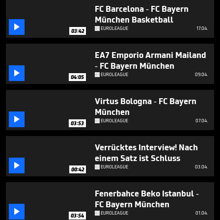
5
FC Barcelona - FC Bayern
minutes,
München Basketball
1

second
EUROLEAGUE
17.04.
03:42
EA7 Emporio Armani Mailand
- FC Bayern München

EUROLEAGUE
09.04.
04:05
Virtus Bologna - FC Bayern
München

EUROLEAGUE
07.04.
03:53
Verrücktes Interview! Nach
einem Satz ist Schluss

EUROLEAGUE
03.04.
00:42
Fenerbahce Beko Istanbul -
FC Bayern München

EUROLEAGUE
01.04.
03:54