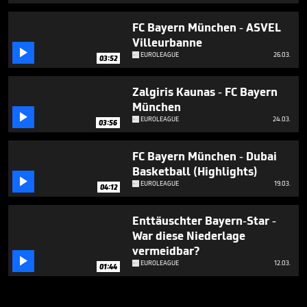
FC Bayern München - ASVEL
Villeurbanne

EUROLEAGUE
26.03.
03:52
Zalgiris Kaunas - FC Bayern
München

EUROLEAGUE
24.03.
03:56
FC Bayern München - Dubai
Basketball (Highlights)

EUROLEAGUE
19.03.
04:12
Enttäuschter Bayern-Star -
War diese Niederlage
vermeidbar?

EUROLEAGUE
12.03.
01:44