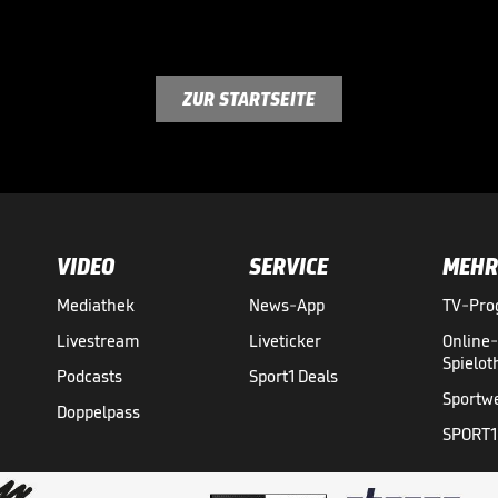
ZUR STARTSEITE
VIDEO
SERVICE
MEHR
Mediathek
News-App
TV-Pr
Livestream
Liveticker
Online
Spielo
Podcasts
Sport1 Deals
Sportw
Doppelpass
SPORT1