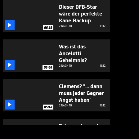
Dieser DFB-Star
wäre der perfekte
Kane-Backup

2 NACH 10
19.12.
06:15
Was ist das
Ancelotti-
Geheimnis?

2 NACH 10
19.12.
05:46
Clemens? "... dann
muss jeder Gegner
Angst haben"

2 NACH 10
19.12.
05:47
"Wanner kann eine
Größe bei den