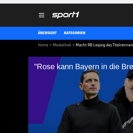

ÜBERSICHT
KATEGORIEN
Home
>
Mediathek
>
Macht RB Leipzig das Titelrenne
"Rose kann Bayern in die Bre
"Rose kann Bayern in
RB Leipzig gastiert zum Jahresab
mit einem Sieg für große Spann
2 NACH 10