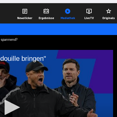





Newsticker
Ergebnisse
Mediathek
Live TV
Originals
n spannend?
douille bringen"
 die Bredouille bringen"
schluss in der Allianz Arena und könnte
ung im Meisterschaftskampf sorgen.
20.12.24