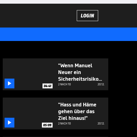
LOGIN
"Wenn Manuel
Neuer ein
Sicherheitsrisiko

ist…"
2 NACH 10
20.12.
04:41
"Hass und Häme
gehen über das
Ziel hinaus!"

2 NACH 10
20.12.
05:09