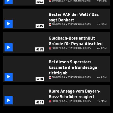

BUNDESLIGA MEDIATHEK HIGHLIGHTS
vor 5 Std.
02:45
Bester VAR der Welt? Das
sagt Dankert

BUNDESLIGA MEDIATHEK HIGHLIGHTS
vor 5 Std.
01:04
Gladbach-Boss enthüllt
Gründe für Reyna-Abschied

BUNDESLIGA MEDIATHEK HIGHLIGHTS
vor 8 Std.
00:56
Bei diesen Superstars
kassierte die Bundesliga
richtig ab

BUNDESLIGA MEDIATHEK HIGHLIGHTS
vor 8 Std.
03:01
Klare Ansage vom Bayern-
Boss: Schröder reagiert

BUNDESLIGA MEDIATHEK HIGHLIGHTS
vor 9 Std.
00:39