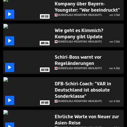
minute,
Kompany über Bayern-
15
Youngster: "War beeindruckt"
seconds

BUNDESLIGA MEDIATHEK HIGHLIGHTS
vor 3 Std.
01:55
Wie geht es Kimmich?
Kompany gibt Update

BUNDESLIGA MEDIATHEK HIGHLIGHTS
vor 3 Std.
00:34
Schiri-Boss warnt vor
Regeländerungen

BUNDESLIGA MEDIATHEK HIGHLIGHTS
vor 4 Std.
02:56
DFB-Schiri-Coach: "VAR in
Deutschland ist absolute
Sonderklasse"

BUNDESLIGA MEDIATHEK HIGHLIGHTS
vor 4 Std.
01:05
Ehrliche Worte von Neuer zur
Asien-Reise