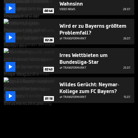
Wahnsinn

VIDEO NEWS
28.07.
00:46
Wird er zu Bayerns größtem
Problemfall?

TRANSFERMARKT
26.07.

02:26
Irres Wettbieten um
Bundesliga-Star

TRANSFERMARKT
25.07.

02:45
Wildes Gerücht: Neymar-
Kollege zum FC Bayern?

TRANSFERMARKT
15.07.

01:16