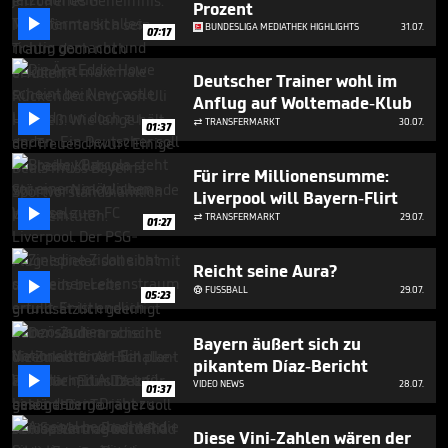
Prozent
1

minute,
BUNDESLIGA MEDIATHEK HIGHLIGHTS
31.07.
07:17
10
seconds
Deutscher Trainer wohl im
Anflug auf Woltemade-Klub

TRANSFERMARKT
30.07.

01:37
Für irre Millionensumme:
Liverpool will Bayern-Flirt

TRANSFERMARKT
29.07.

01:27
Reicht seine Aura?

FUSSBALL
29.07.

05:23
Bayern äußert sich zu
pikantem Díaz-Bericht

VIDEO NEWS
28.07.
01:37
Diese Vini-Zahlen wären der