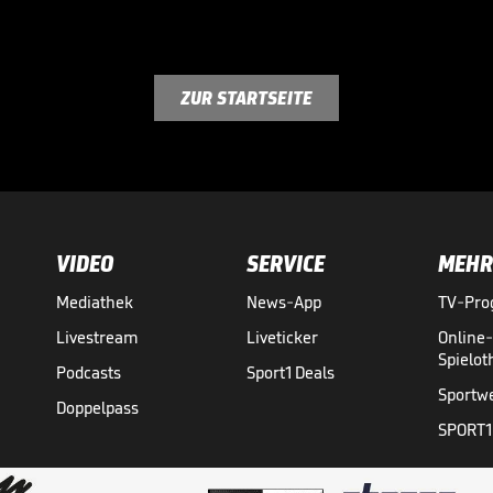
ZUR STARTSEITE
VIDEO
SERVICE
MEHR
Mediathek
News-App
TV-Pr
Livestream
Liveticker
Online
Spielo
Podcasts
Sport1 Deals
Sportw
Doppelpass
SPORT1