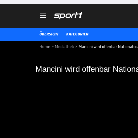

ÜBERSICHT
KATEGORIEN
Home
>
Mediathek
>
Mancini wird offenbar Nationalc
Mancini wird offenbar Nation
Mancini wird offenba
Roberto Mancini wird laut italie
Nationalmannschaft.