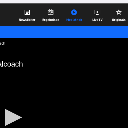





Newsticker
Ergebnisse
Mediathek
Live TV
Originals
oach
alcoach
r Nationalcoach
nischen Medien Trainer der italienischen
12.05.18