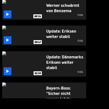
Werner schwärmt
von Benzema

13.06.
00:34
Update: Eriksen
weiter stabil

13.06.
00:47
Update: Dänemarks
Eriksen weiter
stabil

13.06.
02:30
Bayern-Boss:
"Sicher nicht
unsere letzte

Aktion dieser Art"
12.06.
00:43