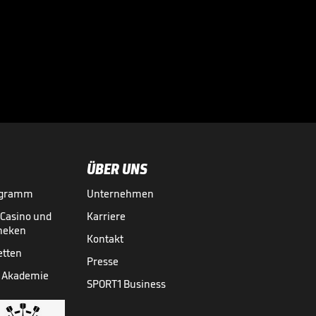
Druck als

Nachwuchs-Star
GRAND SLAMS
09.06.
00:47
ÜBER UNS
ogramm
Unternehmen
-Casino und
Karriere
theken
Kontakt
etten
Presse
 Akademie
SPORT1 Business