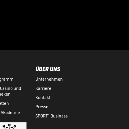
Boateng? "Er ist
für mich wie
weiterer Sohn"

INT. FUSSBALL
02.08.

01:18
ÜBER UNS
ogramm
Unternehmen
-Casino und
Karriere
theken
Kontakt
etten
Presse
 Akademie
SPORT1 Business