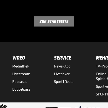
ZUR STARTSEITE
VIDEO
SERVICE
MEHR
Mediathek
News-App
TV-Pr
Livestream
Liveticker
Online
Spielo
Podcasts
Sport1 Deals
Sportw
Doppelpass
SPORT1