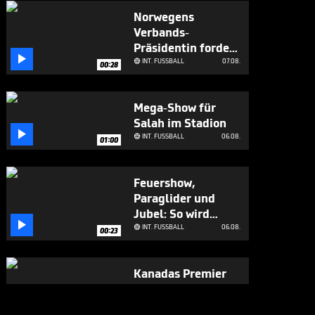
Norwegens
Verbands-
Präsidentin fordert

Infantino-Rücktritt
INT. FUSSBALL
07.08.

00:28
Mega-Show für
Salah im Stadion

INT. FUSSBALL
06.08.

01:00
Feuershow,
Paraglider und
Jubel: So wird

dieser WM-Held
INT. FUSSBALL
06.08.

00:23
empfangen
Kanadas Premier
wird wegen
Infantino