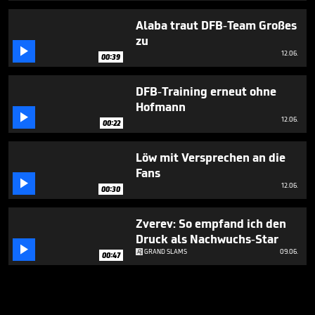
Alaba traut DFB-Team Großes
zu

12.06.
00:39
DFB-Training erneut ohne
Hofmann

12.06.
00:22
Löw mit Versprechen an die
Fans

12.06.
00:30
Zverev: So empfand ich den
Druck als Nachwuchs-Star

GRAND SLAMS
09.06.
00:47