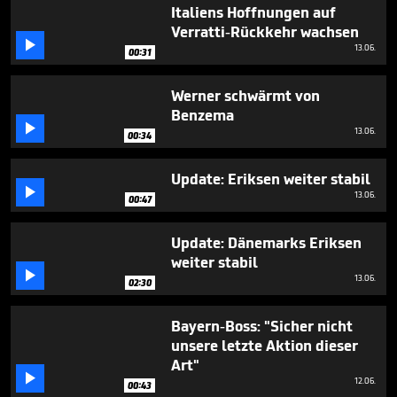
33
Italiens Hoffnungen auf
seconds
Verratti-Rückkehr wachsen

13.06.
00:31
Werner schwärmt von
Benzema

13.06.
00:34
Update: Eriksen weiter stabil

13.06.
00:47
Update: Dänemarks Eriksen
weiter stabil

13.06.
02:30
Bayern-Boss: "Sicher nicht
unsere letzte Aktion dieser
Art"

12.06.
00:43