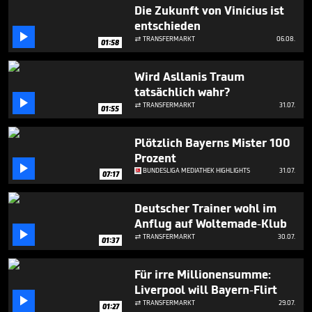
56
Die Zukunft von Vinícius ist
seconds
entschieden

TRANSFERMARKT
06.08.

01:58
Wird Asllanis Traum
tatsächlich wahr?

TRANSFERMARKT
31.07.

01:55
Plötzlich Bayerns Mister 100
Prozent

BUNDESLIGA MEDIATHEK HIGHLIGHTS
31.07.
07:17
Deutscher Trainer wohl im
Anflug auf Woltemade-Klub

TRANSFERMARKT
30.07.

01:37
Für irre Millionensumme:
Liverpool will Bayern-Flirt

TRANSFERMARKT
29.07.

01:27