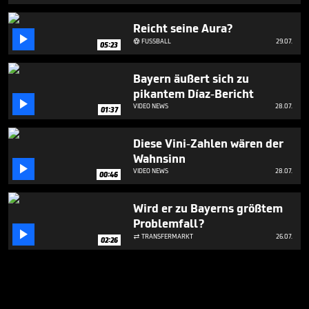
Reicht seine Aura?

FUSSBALL
29.07.

05:23
Bayern äußert sich zu
pikantem Díaz-Bericht

VIDEO NEWS
28.07.
01:37
Diese Vini-Zahlen wären der
Wahnsinn

VIDEO NEWS
28.07.
00:46
Wird er zu Bayerns größtem
Problemfall?

TRANSFERMARKT
26.07.

02:26