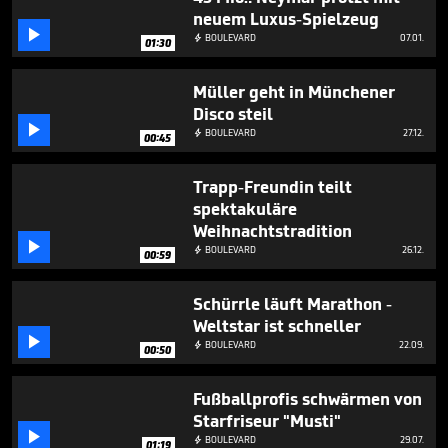
1
neuem Luxus-Spielzeug
minute,

BOULEVARD
07.01.

35
01:30
seconds
Müller geht in Münchener
Disco steil

BOULEVARD
27.12.

00:45
Trapp-Freundin teilt
spektakuläre
Weihnachtstradition

BOULEVARD
26.12.

00:59
Schürrle läuft Marathon -
Weltstar ist schneller

BOULEVARD
22.09.

00:50
Fußballprofis schwärmen von
Starfriseur "Musti"

BOULEVARD
29.07.

01:19