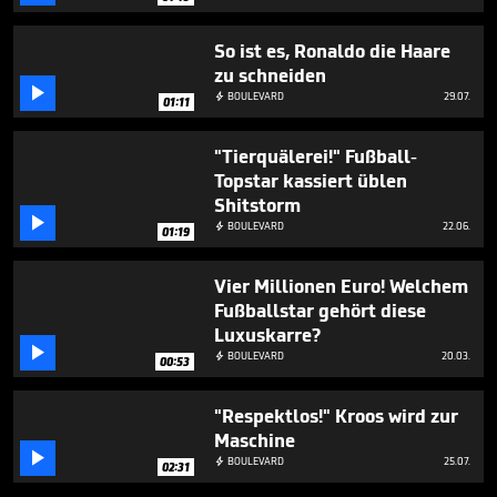
So ist es, Ronaldo die Haare
zu schneiden

BOULEVARD
29.07.

01:11
"Tierquälerei!" Fußball-
Topstar kassiert üblen
Shitstorm

BOULEVARD
22.06.

01:19
Vier Millionen Euro! Welchem
Fußballstar gehört diese
Luxuskarre?

BOULEVARD
20.03.

00:53
"Respektlos!" Kroos wird zur
Maschine

BOULEVARD
25.07.

02:31