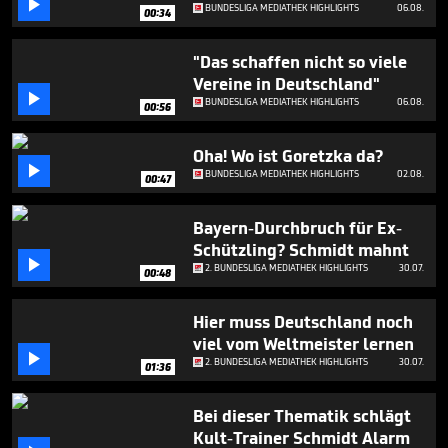

19
BUNDESLIGA MEDIATHEK HIGHLIGHTS
06.08.
00:34
seconds
"Das schaffen nicht so viele
Vereine in Deutschland"

BUNDESLIGA MEDIATHEK HIGHLIGHTS
06.08.
00:56
Oha! Wo ist Goretzka da?

BUNDESLIGA MEDIATHEK HIGHLIGHTS
02.08.
00:47
Bayern-Durchbruch für Ex-
Schützling? Schmidt mahnt

2. BUNDESLIGA MEDIATHEK HIGHLIGHTS
30.07.
00:48
Hier muss Deutschland noch
viel vom Weltmeister lernen

2. BUNDESLIGA MEDIATHEK HIGHLIGHTS
30.07.
01:36
Bei dieser Thematik schlägt
Kult-Trainer Schmidt Alarm