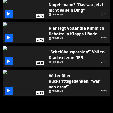
Nagelsmann? "Das war jetzt
nicht so sein Ding"

DFB-TEAM
27.07.
04:19
Hier legt Völler die Kimmich-
Debatte in Klopps Hände

DFB-TEAM
27.07.
01:44
"Scheißhausparolen!" Völler-
Klartext zum DFB

DFB-TEAM
27.07.
02:22
Völler über
Rücktrittsgedanken: "War
nah dran!"

DFB-TEAM
27.07.
01:59