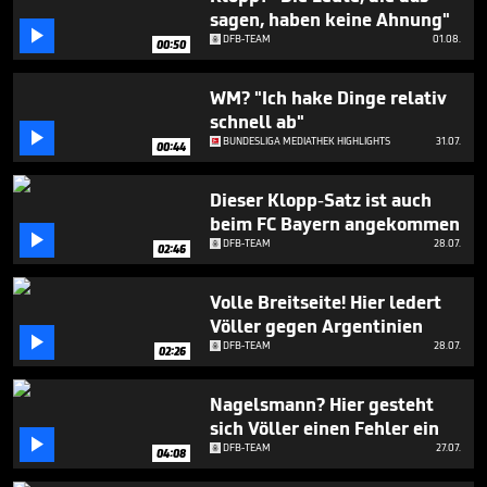
35
sagen, haben keine Ahnung"
seconds

DFB-TEAM
01.08.
00:50
WM? "Ich hake Dinge relativ
schnell ab"

BUNDESLIGA MEDIATHEK HIGHLIGHTS
31.07.
00:44
Dieser Klopp-Satz ist auch
beim FC Bayern angekommen

DFB-TEAM
28.07.
02:46
Volle Breitseite! Hier ledert
Völler gegen Argentinien

DFB-TEAM
28.07.
02:26
Nagelsmann? Hier gesteht
sich Völler einen Fehler ein

DFB-TEAM
27.07.
04:08