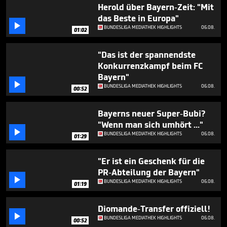
1
Herold über Bayern-Zeit: "Mit
minute,
das Beste in Europa"
43

BUNDESLIGA MEDIATHEK HIGHLIGHTS
06.08.
seconds
01:02
"Das ist der spannendste
Konkurrenzkampf beim FC
Bayern"

BUNDESLIGA MEDIATHEK HIGHLIGHTS
06.08.
00:52
Bayerns neuer Super-Bubi?
"Wenn man sich umhört ..."

BUNDESLIGA MEDIATHEK HIGHLIGHTS
06.08.
01:29
"Er ist ein Geschenk für die
PR-Abteilung der Bayern"

BUNDESLIGA MEDIATHEK HIGHLIGHTS
06.08.
01:19
Diomande-Transfer offiziell!

BUNDESLIGA MEDIATHEK HIGHLIGHTS
06.08.
00:52