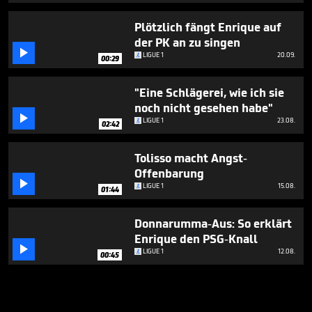
Plötzlich fängt Enrique auf
der PK an zu singen

LIGUE 1
20.09.
00:29
"Eine Schlägerei, wie ich sie
noch nicht gesehen habe"

LIGUE 1
23.08.
02:42
Tolisso macht Angst-
Offenbarung

LIGUE 1
15.08.
01:44
Donnarumma-Aus: So erklärt
Enrique den PSG-Knall

LIGUE 1
12.08.
00:45