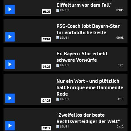
minutes,
Eiffelturm vor dem Fall"
12

LIGUE 1
09.05.
seconds
01:22
PSG-Coach lobt Bayern-Star
für vorbildliche Geste

LIGUE 1
09.05.
01:18
Ex-Bayern-Star erhebt
schwere Vorwürfe

LIGUE 1
11.11.
01:25
Nur ein Wort - und plötzlich
hält Enrique eine flammende
Rede

LIGUE 1
31.10.
01:08
"Zweifellos der beste
Rechtsverteidiger der Welt"

LIGUE 1
24.10.
01:32