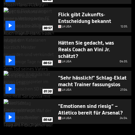
Flick gibt Zukunfts-
Entscheidung bekannt

LA LIGA
12.05.
00:57
Hätten Sie gedacht, was
Reals Coach an Vini Jr.
schätzt?

LA LIGA
04.05.
00:53
"Sehr hässlich!" Schlag-Eklat
macht Trainer fassungslos

LA LIGA
27.04.
01:30
"Emotionen sind riesig“ –
Atlético bereit für Arsenal?

LA LIGA
24.04.
00:48