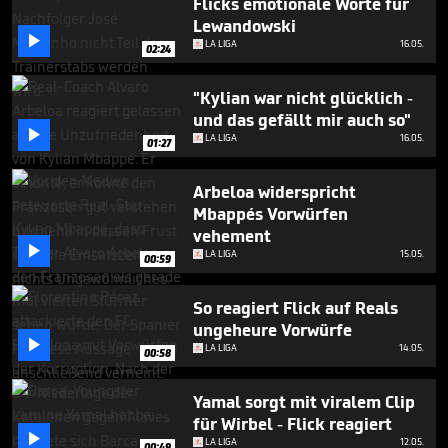
Flicks emotionale Worte für
39
Lewandowski
seconds

LA LIGA
16.05.
02:24
"Kylian war nicht glücklich -
und das gefällt mir auch so"

LA LIGA
16.05.
01:27
Arbeloa widerspricht
Mbappés Vorwürfen
vehement

LA LIGA
15.05.
00:59
So reagiert Flick auf Reals
ungeheure Vorwürfe

LA LIGA
14.05.
00:58
Yamal sorgt mit viralem Clip
für Wirbel - Flick reagiert

LA LIGA
12.05.
00:49