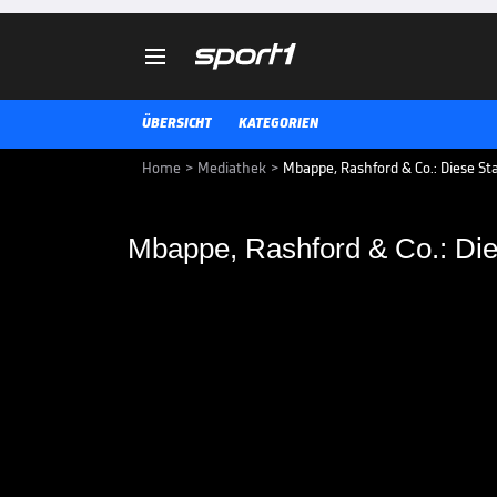

ÜBERSICHT
KATEGORIEN
Home
>
Mediathek
>
Mbappe, Rashford & Co.: Diese Sta
Mbappe, Rashford & C
Barcas Zukunft siche
Barcelonas Offensive ist weltweit
denken schon weiter. Wer soll auf
VIDEO NEWS