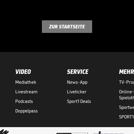
ZUR STARTSEITE
VIDEO
SERVICE
MEHR
Mediathek
News-App
TV-Pr
Livestream
Liveticker
Online
Spielo
Podcasts
Sport1 Deals
Sportw
Doppelpass
SPORT1