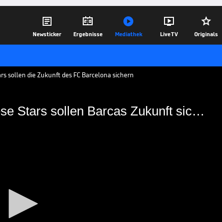





Newsticker
Ergebnisse
Mediathek
Live TV
Originals
rs sollen die Zukunft des FC Barcelona sichern
Mbappe, Rashford & Co.: Diese Stars sollen Barcas Zukunft sichern
o.: Diese Stars sollen
rn
 wohl einzigartig gut, aber die Katalanen
 Luis Suarez in der Spitze folgen?
15.10.19