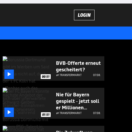
LOGIN
BVB-Offerte erneut
gescheitert?

TRANSFERMARKT
07.08.

00:51
Nie für Bayern
gespielt - jetzt soll
er Millionen

bringen
TRANSFERMARKT
07.08.

01:51