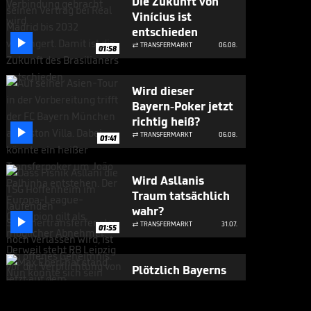
Die Zukunft von
Vinícius ist
entschieden

TRANSFERMARKT
06.08.

01:58
Wird dieser
Bayern-Poker jetzt
richtig heiß?

TRANSFERMARKT
06.08.

01:41
Wird Asllanis
Traum tatsächlich
wahr?

TRANSFERMARKT
31.07.

01:55
Plötzlich Bayerns
Mister 100 Prozent

BUNDESLIGA MEDIATHEK HIGHLIGHTS
31.07.
07:17