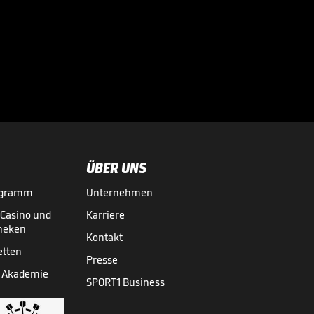

VIDEO NEWS
28.07.
01:37
ÜBER UNS
ogramm
Unternehmen
-Casino und
Karriere
theken
Kontakt
etten
Presse
 Akademie
SPORT1 Business