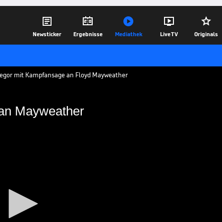





Newsticker
Ergebnisse
Mediathek
Live TV
Originals
egor mit Kampfansage an Floyd Mayweather
an Mayweather
ansage an Mayweather
seinem Kampf gegen Floyd Mayweather
ße Töne und sieht sich selbst schon als
13.08.17