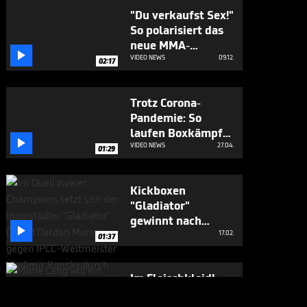
"Du verkaufst Sex!"
So polarisiert das
neue MMA-

Sternchen
VIDEO NEWS
09.12.
02:17
Trotz Corona-
Pandemie: So
laufen Boxkämpfe

in Nicaragua
VIDEO NEWS
27.04.
01:29
Kickboxen
"Gladiator"
gewinnt nach

Punkten
17.02.
01:37
Im Fleischkleid!
Kickbox-Queen