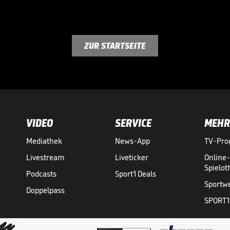
ZUR STARTSEITE
VIDEO
SERVICE
MEHR
Mediathek
News-App
TV-Pr
Livestream
Liveticker
Online
Spielo
Podcasts
Sport1 Deals
Sportw
Doppelpass
SPORT1