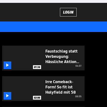
LOGIN
Faustschlag statt
Verbeugung:
Hässliche Aktion

bei Karate-Event
04.07.
01:36
Irre Comeback-
Form! So fit ist
Holyfield mit 58

08.09.
02:06