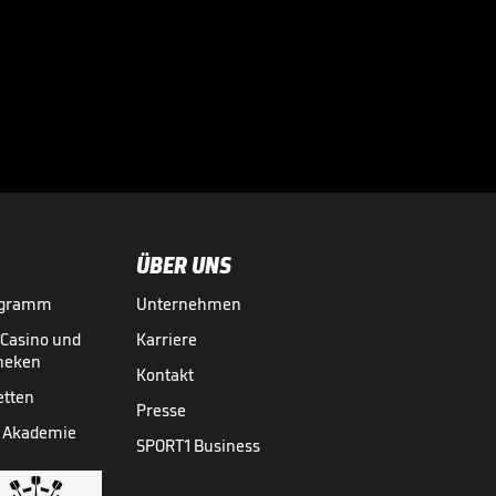
Nach Mega-
Comeback:
McGregor rechnet

mit Kritikern ab
VIDEO NEWS
19.01.
00:46
ÜBER UNS
ogramm
Unternehmen
-Casino und
Karriere
theken
Kontakt
etten
Presse
 Akademie
SPORT1 Business