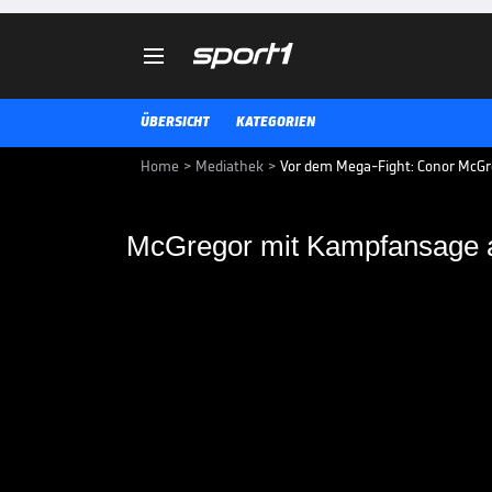

ÜBERSICHT
KATEGORIEN
Home
>
Mediathek
>
Vor dem Mega-Fight: Conor McGr
McGregor mit Kampfansage 
McGregor mit Kampf
Conor McGregor lehnt sich vor 
weit aus dem Fenster, spuckt gro
sicherer Sieger.