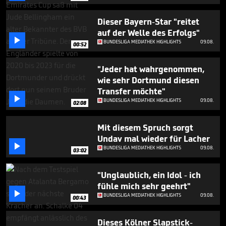
seconds
Dieser Bayern-Star "reitet
auf der Welle des Erfolgs"

BUNDESLIGA MEDIATHEK HIGHLIGHTS
09.08.
00:52
"Jeder hat wahrgenommen,
wie sehr Dortmund diesen
Transfer möchte"

BUNDESLIGA MEDIATHEK HIGHLIGHTS
09.08.
02:08
Mit diesem Spruch sorgt
Undav mal wieder für Lacher

BUNDESLIGA MEDIATHEK HIGHLIGHTS
09.08.
03:02
"Unglaublich, ein Idol - ich
fühle mich sehr geehrt"

BUNDESLIGA MEDIATHEK HIGHLIGHTS
09.08.
00:43
Dieses Kölner Slapstick-