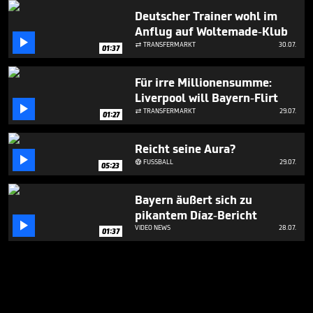
Deutscher Trainer wohl im
Anflug auf Woltemade-Klub

TRANSFERMARKT
30.07.

01:37
Für irre Millionensumme:
Liverpool will Bayern-Flirt

TRANSFERMARKT
29.07.

01:27
Reicht seine Aura?

FUSSBALL
29.07.

05:23
Bayern äußert sich zu
pikantem Díaz-Bericht

VIDEO NEWS
28.07.
01:37