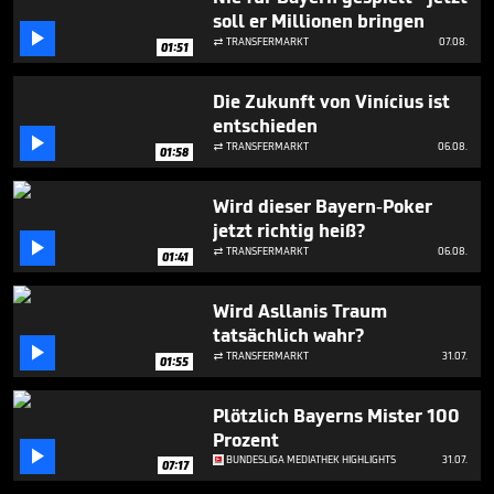
48
soll er Millionen bringen
seconds

TRANSFERMARKT
07.08.

01:51
Die Zukunft von Vinícius ist
entschieden

TRANSFERMARKT
06.08.

01:58
Wird dieser Bayern-Poker
jetzt richtig heiß?

TRANSFERMARKT
06.08.

01:41
Wird Asllanis Traum
tatsächlich wahr?

TRANSFERMARKT
31.07.

01:55
Plötzlich Bayerns Mister 100
Prozent

BUNDESLIGA MEDIATHEK HIGHLIGHTS
31.07.
07:17