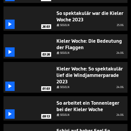
minute,
54
seconds
So spektakulär war die Kieler
Woche 2023

SEGELN
25.06.

26:03
Kieler Woche: Die Bedeutung
der Flaggen

SEGELN
24.06.

03:26
Kieler Woche: So spektakulär
lief die Windjammerparade
2023

SEGELN
24.06.

01:03
So arbeitet ein Tonnenleger
bei der Kieler Woche

SEGELN
24.06.

09:13
Schiri auf hoher See! So