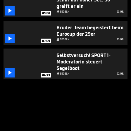
greift er ein

SEGELN
23.06.

05:00
Brüder-Team begeistert beim
Eurocup der 29er

SEGELN
23.06.

03:09
Selbstversuch! SPORT1-
Moderatorin steuert
Segelboot

SEGELN
22.06.

04:39