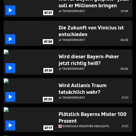
minute,
soll er Millionen bringen
31

seconds
TRANSFERMARKT
07.08.

01:51
Die Zukunft von Vinícius ist
entschieden

TRANSFERMARKT
06.08.

01:58
Wird dieser Bayern-Poker
jetzt richtig heiß?

TRANSFERMARKT
06.08.

01:41
Wird Asllanis Traum
tatsächlich wahr?

TRANSFERMARKT
31.07.

01:55
Plötzlich Bayerns Mister 100
Prozent

BUNDESLIGA MEDIATHEK HIGHLIGHTS
31.07.
07:17