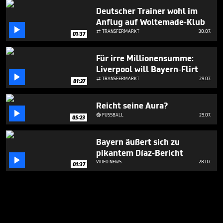
Deutscher Trainer wohl im
Anflug auf Woltemade-Klub

TRANSFERMARKT
30.07.

01:37
Für irre Millionensumme:
Liverpool will Bayern-Flirt

TRANSFERMARKT
29.07.

01:27
Reicht seine Aura?

FUSSBALL
29.07.

05:23
Bayern äußert sich zu
pikantem Díaz-Bericht

VIDEO NEWS
28.07.
01:37