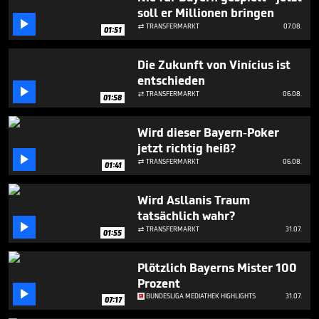
minute,
soll er Millionen bringen
50

seconds
TRANSFERMARKT
07.08.

01:51
Die Zukunft von Vinícius ist
entschieden

TRANSFERMARKT
06.08.

01:58
Wird dieser Bayern-Poker
jetzt richtig heiß?

TRANSFERMARKT
06.08.

01:41
Wird Asllanis Traum
tatsächlich wahr?

TRANSFERMARKT
31.07.

01:55
Plötzlich Bayerns Mister 100
Prozent

BUNDESLIGA MEDIATHEK HIGHLIGHTS
31.07.
07:17