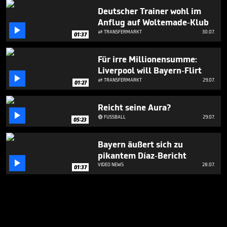
Deutscher Trainer wohl im
Anflug auf Woltemade-Klub

TRANSFERMARKT
30.07.

01:37
Für irre Millionensumme:
Liverpool will Bayern-Flirt

TRANSFERMARKT
29.07.

01:27
Reicht seine Aura?

FUSSBALL
29.07.

05:23
Bayern äußert sich zu
pikantem Díaz-Bericht

VIDEO NEWS
28.07.
01:37