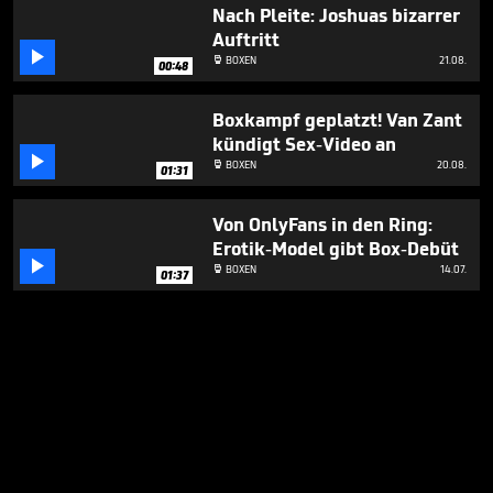
Nach Pleite: Joshuas bizarrer
Auftritt

BOXEN
21.08.

00:48
Boxkampf geplatzt! Van Zant
kündigt Sex-Video an

BOXEN
20.08.

01:31
Von OnlyFans in den Ring:
Erotik-Model gibt Box-Debüt

BOXEN
14.07.

01:37