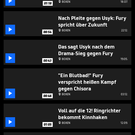

BOXEN
18.07.

39
01:18
seconds
Nach Pleite gegen Usyk: Fury
spricht über Zukunft

BOXEN
22.12.

00:54
Das sagt Usyk nach dem
Drama-Sieg gegen Fury

BOXEN
19.05.

00:43
"Ein Blutbad!" Fury
verspricht heißen Kampf
gegen Chisora

BOXEN
03.12.

00:46
Voll auf die 12! Ringrichter
bekommt Kinnhaken

BOXEN
12.09.

01:05