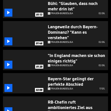
1
Bühl: "Glauben, dass noch
minute,
mehr drin ist"
24

FRAUEN-BUNDESLIGA
02.06.
seconds
01:13
Langeweile durch Bayern-
Dominanz? "Kann es
verstehen"

FRAUEN-BUNDESLIGA
02.06.
01:46
"In England machen sie schon
einiges richtig"

FRAUEN-BUNDESLIGA
02.06.
01:20
Bayern-Star gelingt der
perfekte Abschied

FRAUEN-BUNDESLIGA
17.05.
02:08
RB-Chefin ruft
ambitioniertes Ziel aus