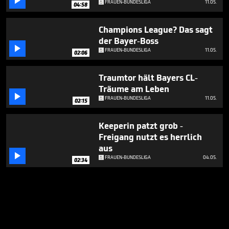

FRAUEN-BUNDESLIGA
11.05.
04:58
Champions League? Das sagt
der Bayer-Boss

FRAUEN-BUNDESLIGA
11.05.
02:06
Traumtor hält Bayers CL-
Träume am Leben

FRAUEN-BUNDESLIGA
11.05.
02:15
Keeperin patzt grob -
Freigang nutzt es herrlich
aus

FRAUEN-BUNDESLIGA
04.05.
02:34