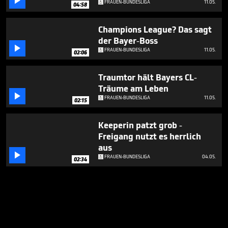

FRAUEN-BUNDESLIGA
11.05.
04:58
Champions League? Das sagt
der Bayer-Boss

FRAUEN-BUNDESLIGA
11.05.
02:06
Traumtor hält Bayers CL-
Träume am Leben

FRAUEN-BUNDESLIGA
11.05.
02:15
Keeperin patzt grob -
Freigang nutzt es herrlich
aus

FRAUEN-BUNDESLIGA
04.05.
02:34