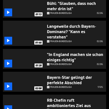
1
Bühl: "Glauben, dass noch
minute,
mehr drin ist"
24

FRAUEN-BUNDESLIGA
02.06.
seconds
01:13
Langeweile durch Bayern-
Dominanz? "Kann es
verstehen"

FRAUEN-BUNDESLIGA
02.06.
01:46
"In England machen sie schon
einiges richtig"

FRAUEN-BUNDESLIGA
02.06.
01:20
Bayern-Star gelingt der
perfekte Abschied

FRAUEN-BUNDESLIGA
17.05.
02:08
RB-Chefin ruft
ambitioniertes Ziel aus