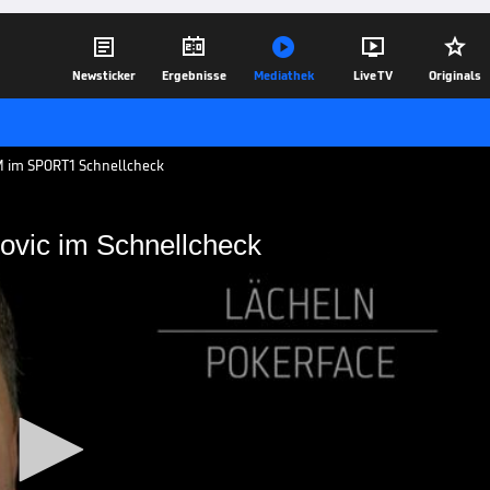





Newsticker
Ergebnisse
Mediathek
Live TV
Originals
M im SPORT1 Schnellcheck
jovic im Schnellcheck
ce? Suljovic im
ür eine Variante entscheiden: Mensur
gerunde. Die Darts-WM – ab dem 13.