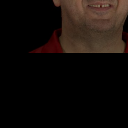
VIDEO NEWS
0
seconds
of
1
minute,
2
seconds
Volume
90%