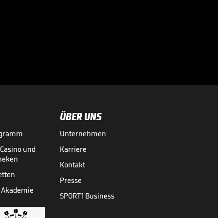

VIDEO NEWS
28.07.
01:37
ÜBER UNS
ogramm
Unternehmen
-Casino und
Karriere
theken
Kontakt
etten
Presse
 Akademie
SPORT1 Business