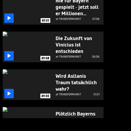
Nie für Bayern
gespielt - jetzt soll
er Millionen

bringen
TRANSFERMARKT
07.08.

01:51
Die Zukunft von
Vinícius ist
entschieden

TRANSFERMARKT
06.08.

01:58
Wird Asllanis
Traum tatsächlich
wahr?

TRANSFERMARKT
31.07.

01:55
Plötzlich Bayerns
Mister 100 Prozent

BUNDESLIGA MEDIATHEK HIGHLIGHTS
31.07.
07:17