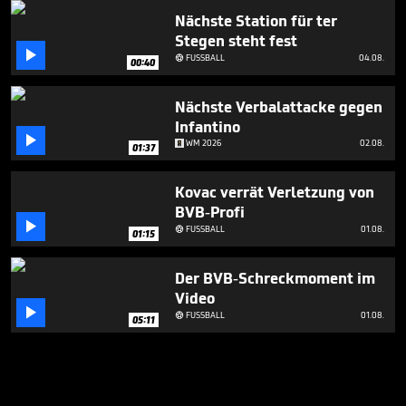
Nächste Station für ter
Stegen steht fest

FUSSBALL
04.08.

00:40
Nächste Verbalattacke gegen
Infantino

WM 2026
02.08.
01:37
Kovac verrät Verletzung von
BVB-Profi

FUSSBALL
01.08.

01:15
Der BVB-Schreckmoment im
Video

FUSSBALL
01.08.

05:11