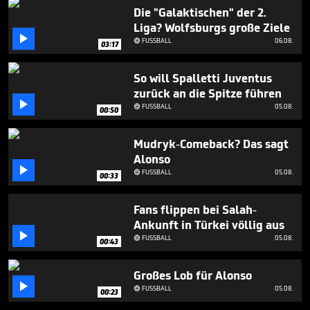
minute,
Die "Galaktischen" der 2.
16
Liga? Wolfsburgs große Ziele
seconds

FUSSBALL
06.08.

03:17
So will Spalletti Juventus
zurück an die Spitze führen

FUSSBALL
05.08.

00:50
Mudryk-Comeback? Das sagt
Alonso

FUSSBALL
05.08.

00:33
Fans flippen bei Salah-
Ankunft in Türkei völlig aus

FUSSBALL
05.08.

00:43
Großes Lob für Alonso

FUSSBALL
05.08.

00:23