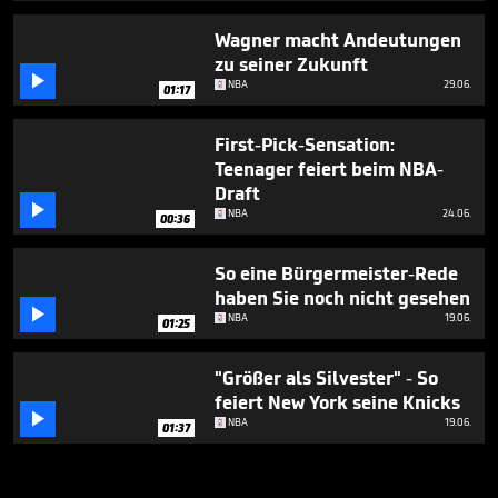
Wagner macht Andeutungen
zu seiner Zukunft

NBA
29.06.
01:17
First-Pick-Sensation:
Teenager feiert beim NBA-
Draft

NBA
24.06.
00:36
So eine Bürgermeister-Rede
haben Sie noch nicht gesehen

NBA
19.06.
01:25
"Größer als Silvester" - So
feiert New York seine Knicks

NBA
19.06.
01:37