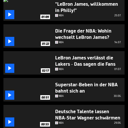
29
"LeBron James, willkommen
seconds
in Philly!"

NBA
25.07.
01:09
Die Frage der NBA: Wohin
wechselt LeBron James?

NBA
14.07.
01:22
LeBron James verlässt die
Lakers - Das sagen die Fans

NBA
01.07.
02:17
Superstar-Beben in der NBA
bahnt sich an

NBA
30.06.
00:51
Deutsche Talente lassen
NBA-Star Wagner schwärmen

NBA
29.06.
00:55