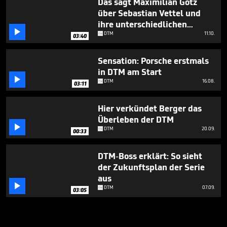
Das sagt Maximilian Götz
über Sebastian Vettel und
ihre unterschiedlichen

Karrierewege
DTM
11.10.
03:40
Sensation: Porsche erstmals
in DTM am Start

DTM
16.08.
03:11
Hier verkündet Berger das
Überleben der DTM

DTM
20.09.
00:33
DTM-Boss erklärt: So sieht
der Zukunftsplan der Serie
aus

DTM
07.09.
03:05