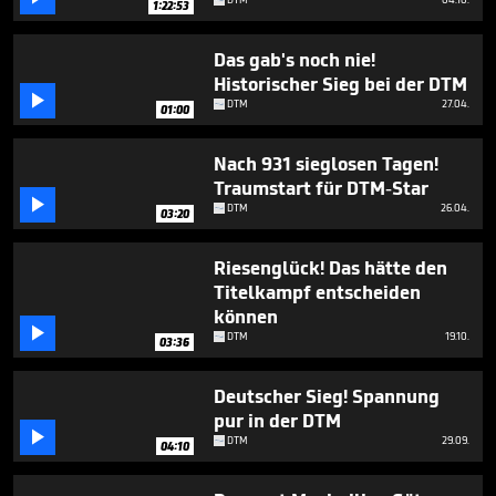
Surer
1:22:53
4
minutes,
31
Das gab's noch nie!
seconds
Historischer Sieg bei der DTM

DTM
27.04.
01:00
Nach 931 sieglosen Tagen!
Traumstart für DTM-Star

DTM
26.04.
03:20
Riesenglück! Das hätte den
Titelkampf entscheiden
können

DTM
19.10.
03:36
Deutscher Sieg! Spannung
pur in der DTM

DTM
29.09.
04:10