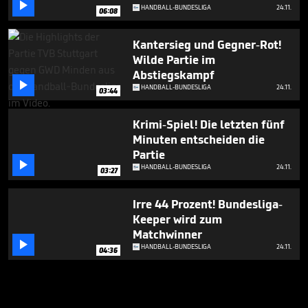

HANDBALL-BUNDESLIGA
24.11.
06:08
Kantersieg und Gegner-Rot!
Wilde Partie im
Abstiegskampf

HANDBALL-BUNDESLIGA
24.11.
03:44
Krimi-Spiel! Die letzten fünf
Minuten entscheiden die
Partie

HANDBALL-BUNDESLIGA
24.11.
03:27
Irre 44 Prozent! Bundesliga-
Keeper wird zum
Matchwinner

HANDBALL-BUNDESLIGA
24.11.
04:36