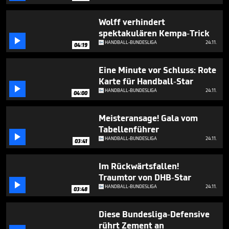
seconds
Wolff verhindert
spektakulären Kempa-Trick

HANDBALL-BUNDESLIGA
24.11.
04:19
Eine Minute vor Schluss: Rote
Karte für Handball-Star

HANDBALL-BUNDESLIGA
24.11.
04:00
Meisteransage! Gala vom
Tabellenführer

HANDBALL-BUNDESLIGA
24.11.
03:41
Im Rückwärtsfallen!
Traumtor von DHB-Star

HANDBALL-BUNDESLIGA
24.11.
03:48
Diese Bundesliga-Defensive
rührt Zement an