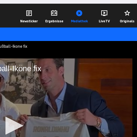





Newsticker
Ergebnisse
Mediathek
Live TV
Originals
ßball-Ikone fix
ll-Ikone fix
er Fußball-Ikone fix
FC: Mit 46 Jahren und elf Jahre nach
ießt sich der Brasilianer dem
d spricht über sein neues Projekt.
24.06.26