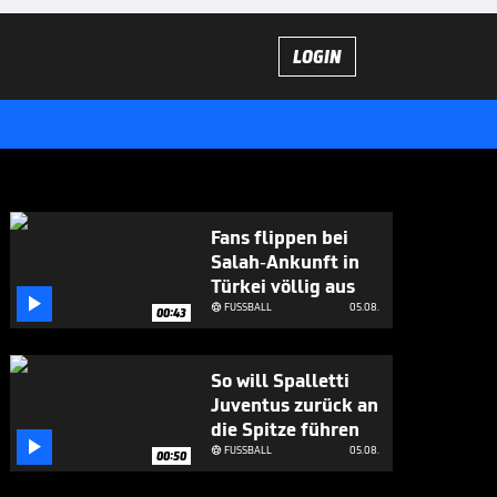
LOGIN
Fans flippen bei
Salah-Ankunft in
Türkei völlig aus

FUSSBALL
05.08.

00:43
So will Spalletti
Juventus zurück an
die Spitze führen

FUSSBALL
05.08.

00:50