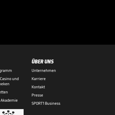
"Die FIFA will den
Fußball erpressen"

WM 2026
31.07.
01:19
ÜBER UNS
ogramm
Unternehmen
-Casino und
Karriere
theken
Kontakt
etten
Presse
 Akademie
SPORT1 Business