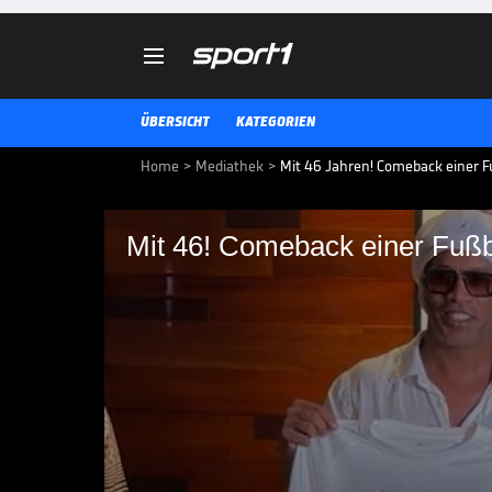

ÜBERSICHT
KATEGORIEN
Home
>
Mediathek
>
Mit 46 Jahren! Comeback einer Fu
Mit 46! Comeback einer Fußba
Mit 46! Comeback ein
Ronaldinho wechselt zu Ravenna 
seinem letzten Profi-Einsatz schl
italienischen Drittligisten an un
FUSSBALL