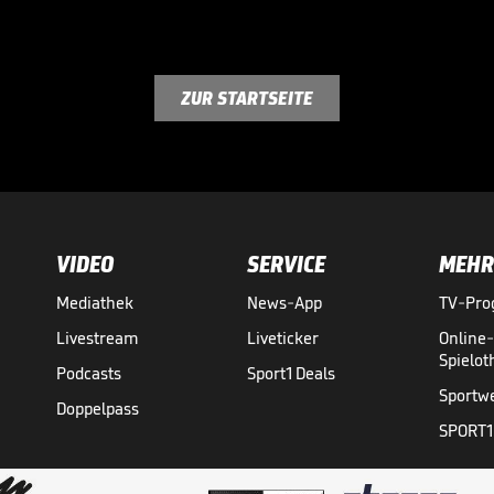
ZUR STARTSEITE
VIDEO
SERVICE
MEHR
Mediathek
News-App
TV-Pr
Livestream
Liveticker
Online
Spielo
Podcasts
Sport1 Deals
Sportw
Doppelpass
SPORT1