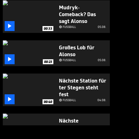
Mudryk-
Comeback? Das
sagt Alonso

FUSSBALL
05.08.

00:33
Großes Lob für
Alonso

FUSSBALL
05.08.

00:23
Nächste Station für
ter Stegen steht
fest

FUSSBALL
04.08.

00:40
Nächste
Verbalattacke
gegen Infantino